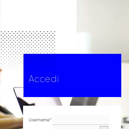
Accedi
Username*